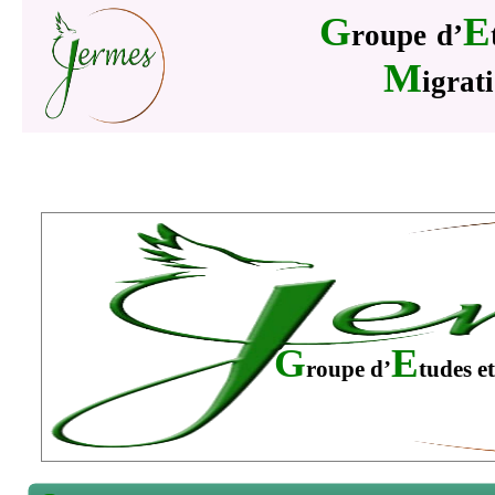
G
E
roupe
d’
M
igrat
Accueil
Objectifs
Axes de Recherche
Memb
G
E
roupe d’
tudes e